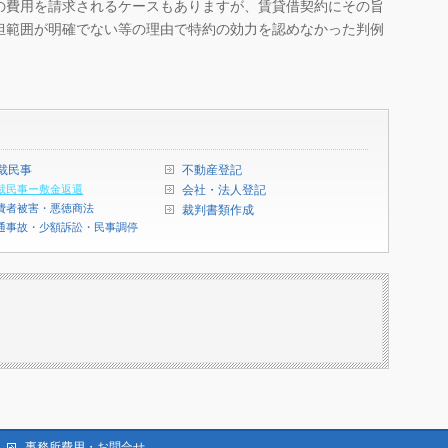
費用を請求されるケースもありますが、賃貸借契約にその旨
担範囲が明確でない等の理由で特約の効力を認めなかった判例
裁民事
不動産登記
裁民事ー敷金返還
会社・法人登記
費者被害・悪徳商法
裁判書類作成
通事故・少額訴訟・民事調停
事務所費用・お問合せ