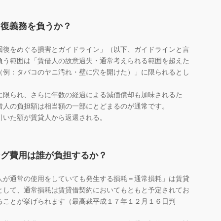
回復義務を負うか？
復をめぐる損害とガイドライン」（以下、ガイドラインと言
負う範囲は「賃借人の故意過失・通常考えられる範囲を超えた
（例：タバコのヤニ汚れ・壁に穴を開けた）」に限られるとし
限られ、さらに年数の経過による減価償却も加味されるた
借人の負担額は相当額の一部にとどまるのが通常です。
いた額が賃貸人から返還される。
ング費用は誰が負担するか？
が通常の使用をしていても発生する損耗＝通常損耗」は賃貸
として、通常損耗は賃貸借契約においてもともと予定されてお
ることが挙げられます（最高裁平成１７年１２月１６日判