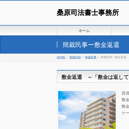
桑原司法書士事務所
ホーム
簡裁民事ー敷金返還
HOME
»
業務内容
»
簡裁民事
»
簡裁民事ー敷金返還
敷金返還 ～「敷金は返して
賃
敷
敷
ケ