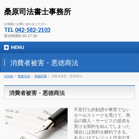
桑原司法書士事務所
お気軽にお問い合わせください
TEL
042-582-2103
受付時間9:30-17:30
MENU
消費者被害・悪徳商法
HOME
»
業務内容
»
簡裁民事
»
消費者被害・悪徳商法
消費者被害・悪徳商法
不意打ち的勧誘や事実でない
セールストークを受けて、商
品の購入・サービスの提供を
受ける契約を結んでしまった
場合には契約を解約できる、
あるいはクレジット代金の支